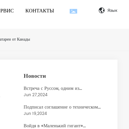
ЕРВИС
КОНТАКТЫ
Язык
атареи от Канады
Новости
Встреча с Руссом, одним из
единственных агентов
Jun 27,2024
Подписал соглашение о техническом
сотрудничестве с командой Клауса,
Jun 19,2024
известным специалистом батареи от
Войдя в «Маленький гигант»
Канады