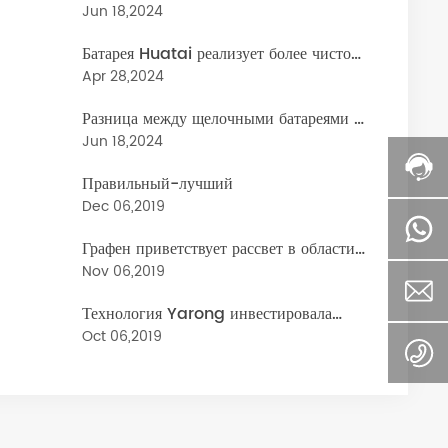
специализированных и специальных
Jun 18,2024
новых, Shandong Huatai New
Батарея Huatai реализует более чистое
Energy Battery Co., Ltd.:
производство аудит информации
Apr 28,2024
сверхмощная «Интеллектуальное
публичность
производство» для лучшей жизни
Разница между щелочными батареями и
угольными батареями
Jun 18,2024
Правильный-лучший
Dec 06,2019
Графен приветствует рассвет в области
батарей, который может ускорить чипы
Nov 06,2019
в миллион раз
Технология Yarong инвестировала
1,49 миллиарда юаней для того чтобы
Oct 06,2019
построить проект материала катода
батареи лития с годовым объемом
производства 20 000 тонн