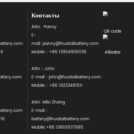
Контакты
Attn: Panny
QR code
E-
attery.com
mail: panny@huataibattery.com
69
Mobile：+86 13954906036
Alibaba
Attn：John
attery.com
E-mail：
john@huataibattery.com
5
Mobile：
+86 19233491511
Attn: Milo Zhang
attery.com
E-mail：
716
battery@huataibattery.com
Mobile:+86 13869937885