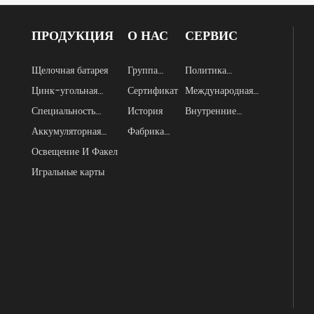
ПРОДУКЦИЯ
О НАС
СЕРВИС
Щелочная батарея
Группа
Политика
Хатай
обслуживания
Цинк-угольная
Сертификат
Международная
батарея
торговля
Специальность
История
Внутренние
Аккумулятор
продажи
Аккумуляторная
Фабрика
батарея
тур
Освещение И Факел
Игральные карты