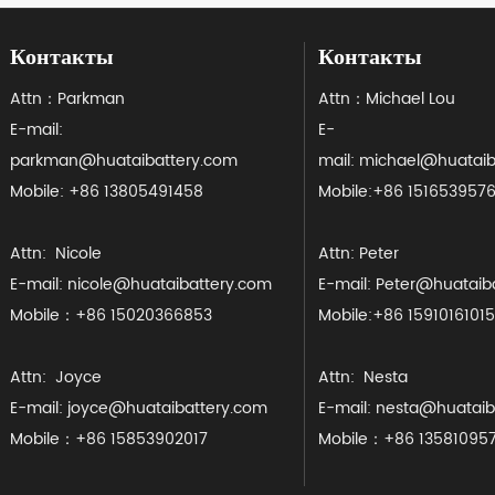
Контакты
Контакты
Attn：Parkman
Attn：Michael Lou
E-mail:
E-
parkman@huataibattery.com
mail: michael@huataib
Mobile:
+86 13805491458
Mobile:+86 151653957
Attn: Nicole
Attn: Peter
E-mail: nicole@huataibattery.com
E-mail: Peter@huataib
Mobile：+86 15020366853
Mobile:+86 1591016101
Attn: Joyce
Attn: Nesta
E-mail: joyce@huataibattery.com
E-mail: nesta@huataib
Mobile：+86 15853902017
Mobile：+86 13581095